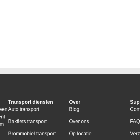
Transport diensten
Over
Sup
 een
Auto transport
Blog
Cont
ent
Bakfiets transport
Over ons
FA
om
Brommobiel transport
Op locatie
Ver