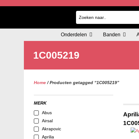
Onderdelen
Banden
1C005219
Home
/ Producten getagged “1C005219”
MERK
Abus
April
Airsal
1C00
Akrapovic
Aprilia