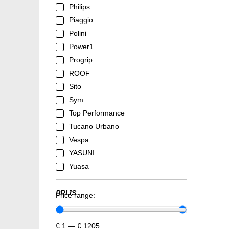
Philips
Piaggio
Polini
Power1
Progrip
ROOF
Sito
Sym
Top Performance
Tucano Urbano
Vespa
YASUNI
Yuasa
PRIJS
Price range:
€
1
—
€
1205