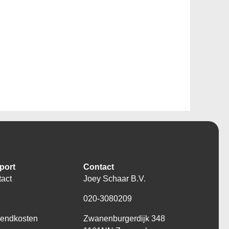
port
Contact
act
Joey Schaar B.V.
Q
020-3080209
zendkosten
Zwanenburgerdijk 348