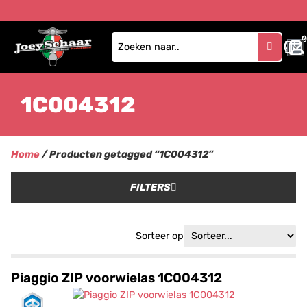
0
1C004312
Home
/ Producten getagged “1C004312”
FILTERS
Sorteer op
Piaggio ZIP voorwielas 1C004312