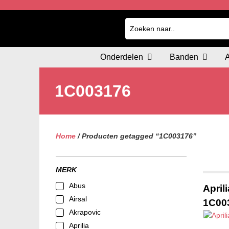
Onderdelen
Banden
1C003176
Home
/ Producten getagged “1C003176”
MERK
Abus
April
Airsal
1C00
Akrapovic
Aprilia