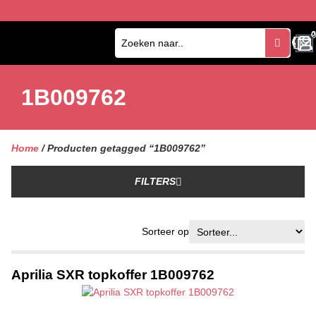
0
0
1B009762
Home
/ Producten getagged “1B009762”
FILTERS
Sorteer op
Aprilia SXR topkoffer 1B009762