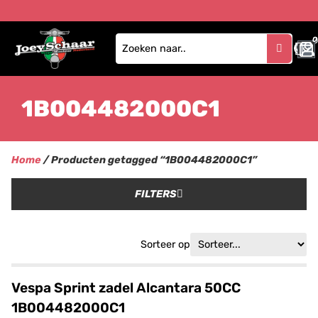
0
1B004482000C1
Home
/ Producten getagged “1B004482000C1”
FILTERS
Sorteer op
Vespa Sprint zadel Alcantara 50CC
1B004482000C1