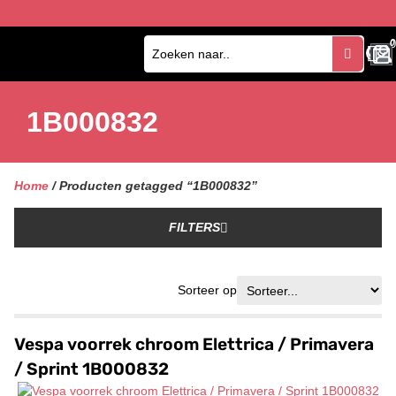
0
0
1B000832
Home
/ Producten getagged “1B000832”
FILTERS
Sorteer op
Vespa voorrek chroom Elettrica / Primavera
/ Sprint 1B000832