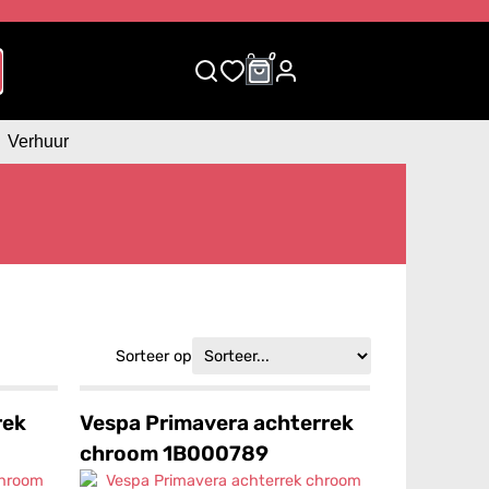
0
0
Verhuur
Sorteer op
rek
Vespa Primavera achterrek
chroom 1B000789