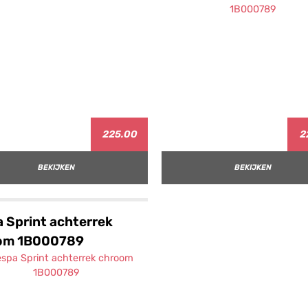
225.00
2
BEKIJKEN
BEKIJKEN
 Sprint achterrek
om 1B000789