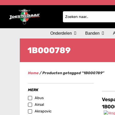
Onderdelen
Banden
1B000789
Home
/ Producten getagged “1B000789”
MERK
Abus
Vesp
Airsal
1B00
Akrapovic