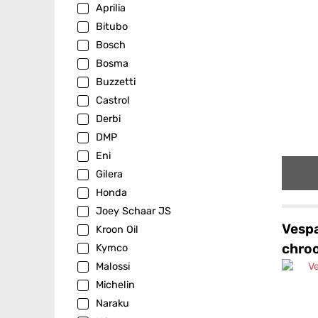
Aprilia
Bitubo
Bosch
Bosma
Buzzetti
Castrol
Derbi
DMP
Eni
Gilera
Honda
Joey Schaar JS
Vespa
Kroon Oil
chro
Kymco
Malossi
Michelin
Naraku