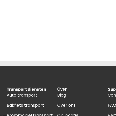
Transport diensten
Sup
Over
Auto transport
Blog
Con
Bakfiets transport
Over ons
FA
Brommobiel transport
Op locatie
Ver