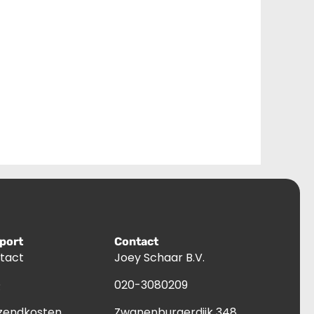
port
Contact
tact
Joey Schaar B.V.
Q
020-3080209
zendkosten
Zwanenburgerdijk 348