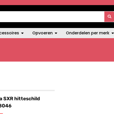
cessoires
Opvoeren
Onderdelen per merk
ia SXR hitteschild
8046