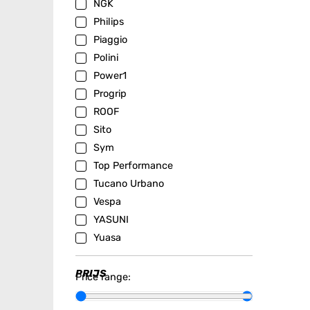
NGK
Philips
Piaggio
Polini
Power1
Progrip
ROOF
Sito
Sym
Top Performance
Tucano Urbano
Vespa
YASUNI
Yuasa
PRIJS
Price range: