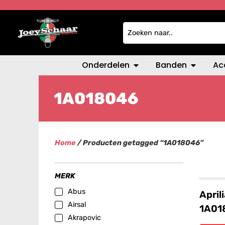
Onderdelen
Banden
Ac
1A018046
Home
/ Producten getagged “1A018046”
MERK
Abus
April
Airsal
1A01
Akrapovic