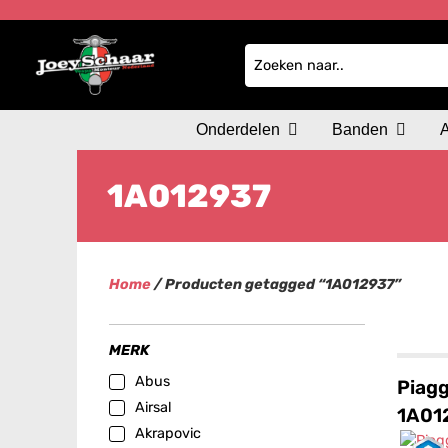
Onderdelen
Banden
1A012937
Home
/ Producten getagged “1A012937”
MERK
Abus
Piagg
Airsal
1A01
Akrapovic