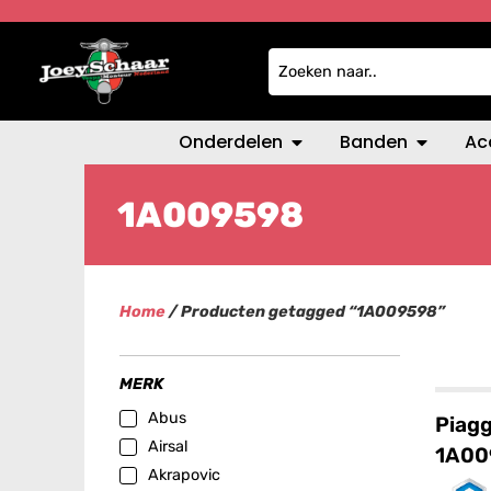
Onderdelen
Banden
Ac
1A009598
Home
/ Producten getagged “1A009598”
MERK
Abus
Piag
Airsal
1A00
Akrapovic