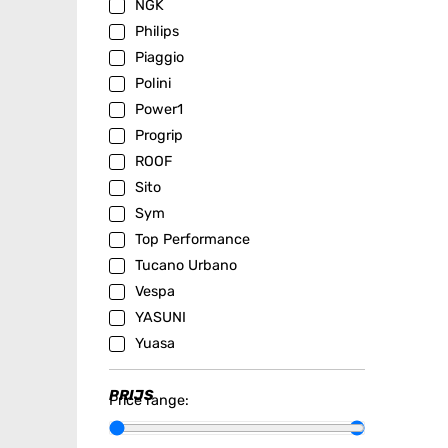
NGK
Philips
Piaggio
Polini
Power1
Progrip
ROOF
Sito
Sym
Top Performance
Tucano Urbano
Vespa
YASUNI
Yuasa
PRIJS
Price range: