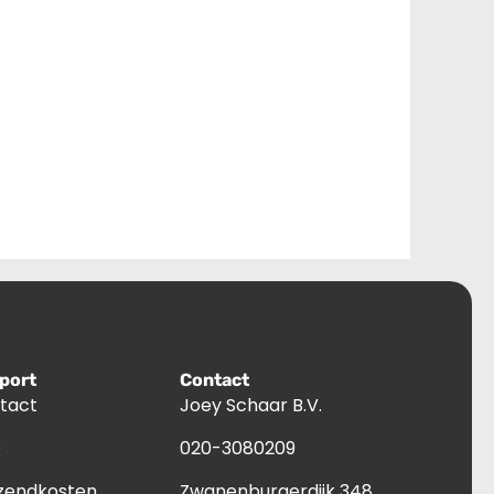
port
Contact
tact
Joey Schaar B.V.
Q
020-3080209
zendkosten
Zwanenburgerdijk 348