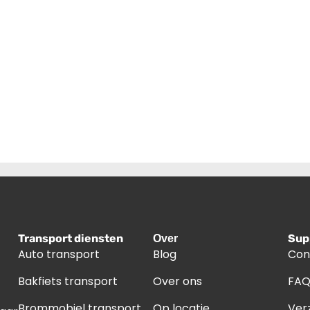
Transport diensten
Sup
Over
Auto transport
Blog
Con
Bakfiets transport
Over ons
FA
Brommobiel transport
Op locatie
Ver