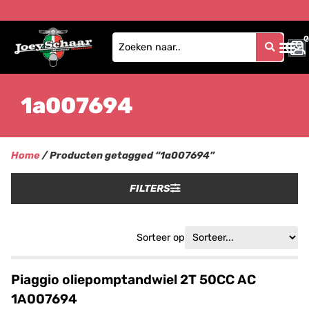
0
0
1a007694
Home
/ Producten getagged “1a007694”
FILTERS
Sorteer op
Piaggio oliepomptandwiel 2T 50CC AC
1A007694