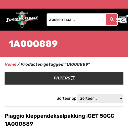
0
0
1A000889
Home
/ Producten getagged “1A000889”
FILTERS
Sorteer op
Piaggio kleppendekselpakking iGET 50CC
1A000889