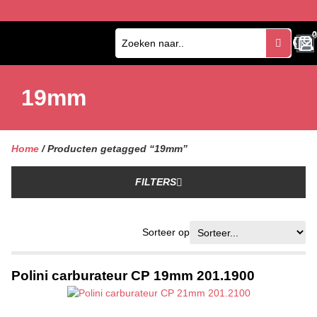
0
0
19mm
Home
/ Producten getagged “19mm”
FILTERS
Sorteer op
Polini carburateur CP 19mm 201.1900