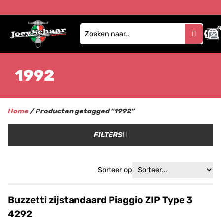
0
1992
Home
/ Producten getagged “1992”
FILTERS
Sorteer op
Buzzetti zijstandaard Piaggio ZIP Type 3
4292