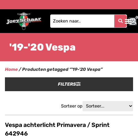
0
0
'19-'20 Vespa
Home
/ Producten getagged “'19-'20 Vespa”
FILTERS
Sorteer op
Vespa achterlicht Primavera / Sprint
642946