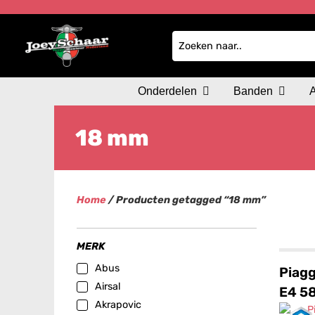
Onderdelen
Banden
18 mm
Home
/ Producten getagged “18 mm”
MERK
Abus
Piagg
Airsal
E4 5
Akrapovic