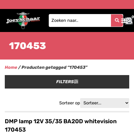
0
0
170453
Home
/ Producten getagged “170453”
FILTERS
Sorteer op
DMP lamp 12V 35/35 BA20D whitevision
170453