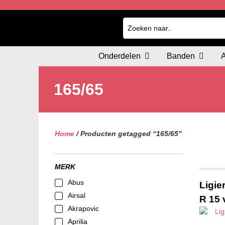
Onderdelen
Banden
165/65
Home
/ Producten getagged “165/65”
MERK
Abus
Ligie
Airsal
R 15 
Akrapovic
Aprilia