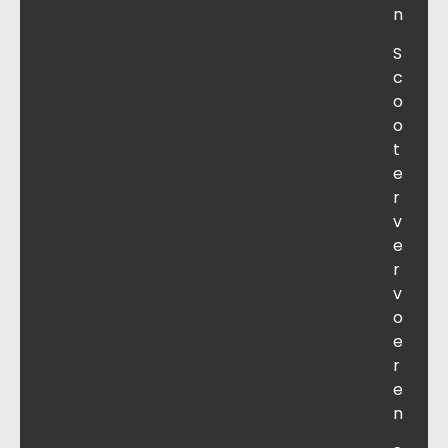
n
S
c
o
o
t
e
r
v
e
r
v
o
e
r
e
n