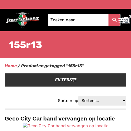
0
0
155r13
Home
/ Producten getagged “155r13”
FILTERS
Sorteer op
Geco City Car band vervangen op locatie