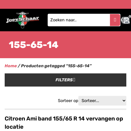
0
155-65-14
Home
/ Producten getagged “155-65-14”
FILTERS
Sorteer op
Citroen Ami band 155/65 R 14 vervangen op
locatie