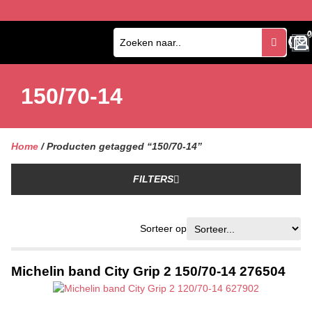
0
0
150/70-14
Home
/ Producten getagged “150/70-14”
FILTERS
Sorteer op
Michelin band City Grip 2 150/70-14 276504