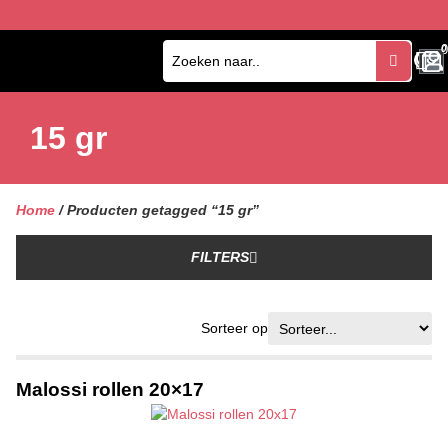
0
0
15 gr
Home
/ Producten getagged “15 gr”
FILTERS
Sorteer op
Malossi rollen 20×17