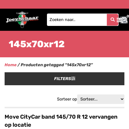
0
0
145x70xr12
Home
/ Producten getagged “145x70xr12”
FILTERS
Sorteer op
Move CityCar band 145/70 R 12 vervangen
op locatie