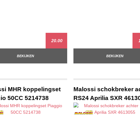
20.00
1
BEKIJKEN
BEKIJKEN
si MHR koppelingset
Malossi schokbreker a
gio 50CC 5214738
RS24 Aprilia SXR 4613