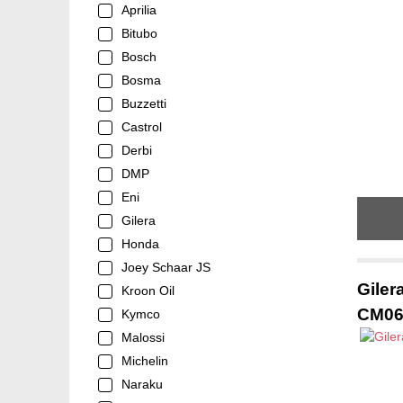
Aprilia
Bitubo
Bosch
Bosma
Buzzetti
Castrol
Derbi
DMP
Eni
Gilera
Honda
Joey Schaar JS
Giler
Kroon Oil
CM06
Kymco
Malossi
Michelin
Naraku