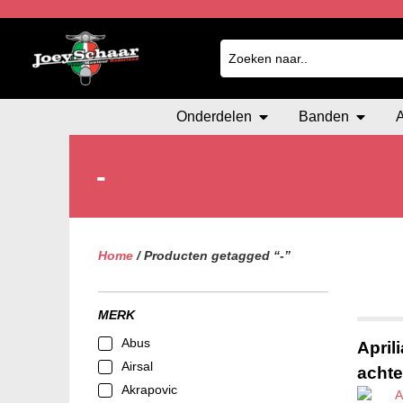
Onderdelen
Banden
-
Home
/ Producten getagged “-”
MERK
Abus
April
Airsal
achte
Akrapovic