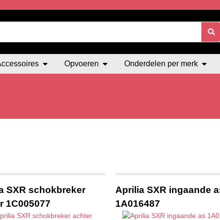
Accessoires
Opvoeren
Onderdelen per merk
ia SXR schokbreker
Aprilia SXR ingaande a
r 1C005077
1A016487