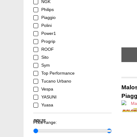
NGK
Philips
Piaggio
Polini
Power1
Progrip
ROOF
Sito
Sym
Top Performance
Tucano Urbano
Malos
Vespa
Piag
YASUNI
Yuasa
PRIJS
Price range: