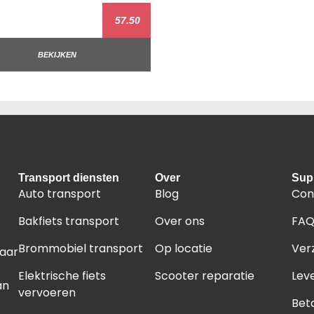
57.50
BEKIJKEN
Transport diensten
Over
Sup
Auto transport
Blog
Con
Bakfiets transport
Over ons
FA
Brommobiel transport
Op locatie
Ver
naar
Elektrische fiets
Scooter reparatie
Leve
an
vervoeren
Bet