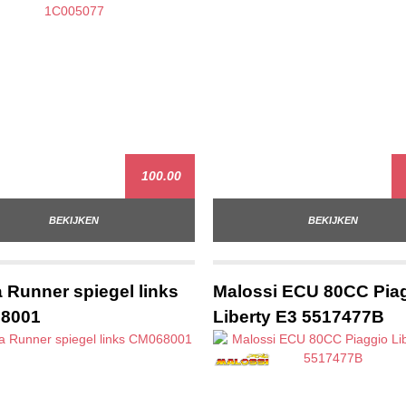
100.00
BEKIJKEN
BEKIJKEN
a Runner spiegel links
Malossi ECU 80CC Pia
8001
Liberty E3 5517477B