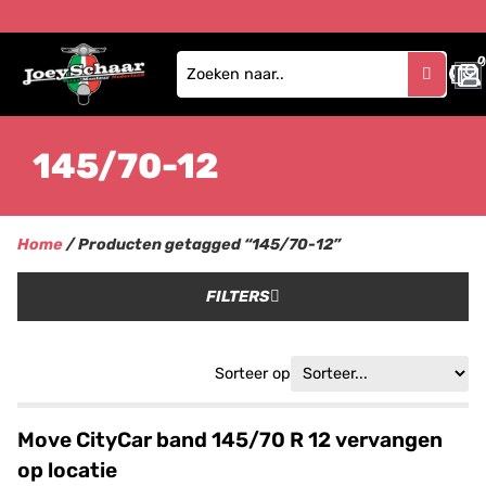
0
145/70-12
Home
/ Producten getagged “145/70-12”
FILTERS
Sorteer op
Move CityCar band 145/70 R 12 vervangen
op locatie