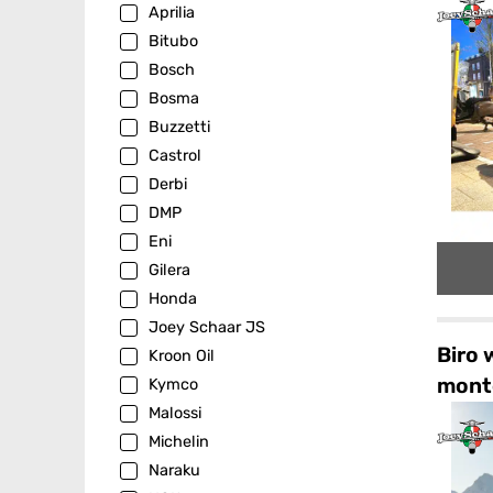
Aprilia
Bitubo
Bosch
Bosma
Buzzetti
Castrol
Derbi
DMP
Eni
Gilera
Honda
Joey Schaar JS
Biro 
Kroon Oil
mont
Kymco
Malossi
Michelin
Naraku