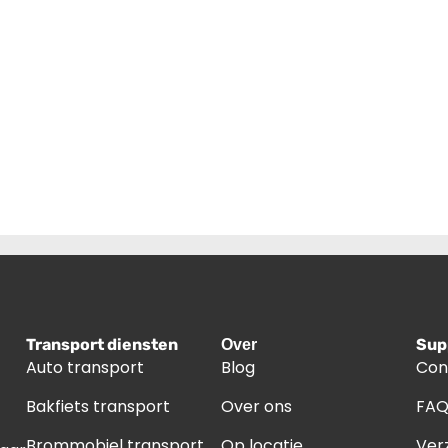
Transport diensten
Sup
Over
Auto transport
Blog
Con
Bakfiets transport
Over ons
FA
Brommobiel transport
Op locatie
Ver