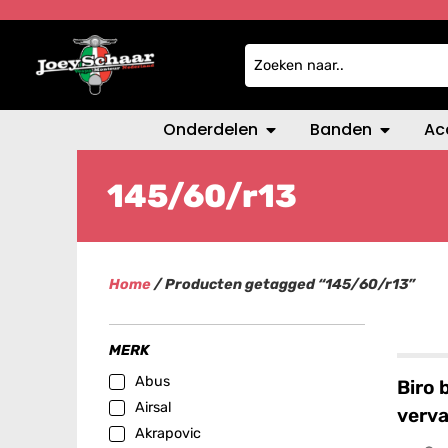
Onderdelen
Banden
Ac
145/60/r13
Home
/ Producten getagged “145/60/r13”
MERK
Abus
Biro 
Airsal
verva
Akrapovic