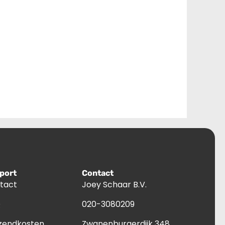
port
Contact
tact
Joey Schaar B.V.
Q
020-3080209
zendkosten
Zwanenburgerdijk 348