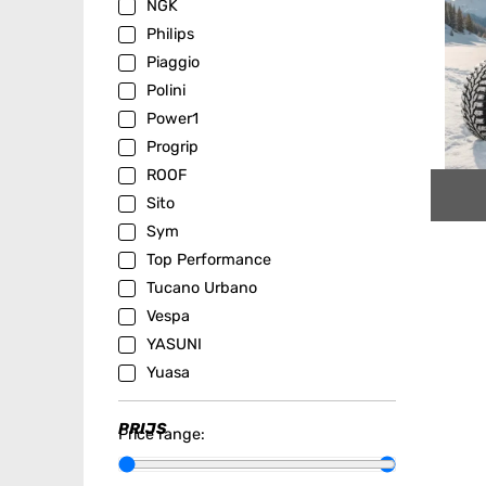
NGK
Philips
Piaggio
Polini
Power1
Progrip
ROOF
Sito
Sym
Top Performance
Tucano Urbano
Vespa
YASUNI
Yuasa
PRIJS
Price range: