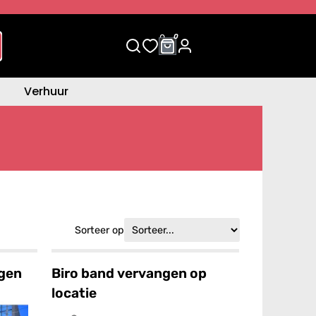
0
0
Verhuur
Sorteer op
ngen
Biro band vervangen op
locatie