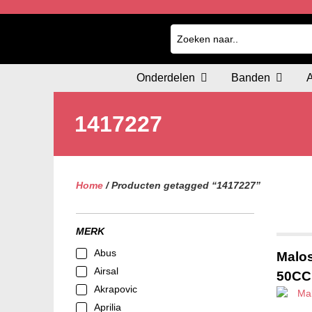
Onderdelen
Banden
1417227
Home
/ Producten getagged “1417227”
MERK
Abus
Malos
Airsal
50CC
Akrapovic
Aprilia