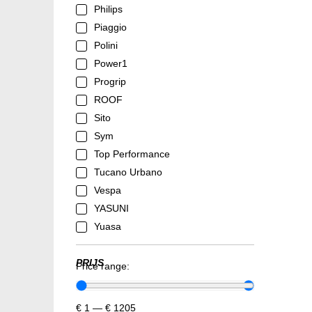
Philips
Piaggio
Polini
Power1
Progrip
ROOF
Sito
Sym
Top Performance
Tucano Urbano
Vespa
YASUNI
Yuasa
PRIJS
Price range:
€
1
—
€
1205