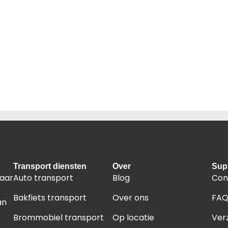
Transport diensten
Over
Sup
naar
Auto transport
Blog
Con
Bakfiets transport
Over ons
FA
an
Brommobiel transport
Op locatie
Ver