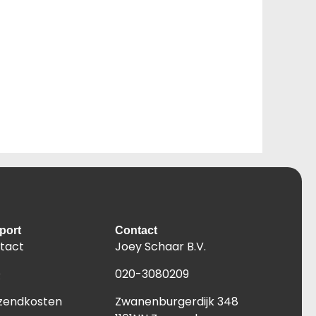
port
Contact
tact
Joey Schaar B.V.
Q
020-3080209
zendkosten
Zwanenburgerdijk 348