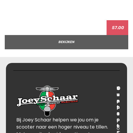
57.00
BEKIJKEN
T
S
C
O
r
u
o
v
a
p
n
e
n
p
t
r
s
B
o
a
Bij Joey Schaar helpen we jou om je
p
r
c
l
o
t
t
scooter naar een hoger niveau te tillen.
o
r
C
J