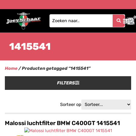
0
0
1415541
Home
/ Producten getagged “1415541”
FILTERS
Sorteer op
Malossi luchtfilter BMW C400GT 1415541