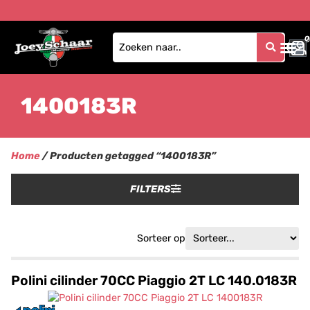
0
0
1400183R
Home
/ Producten getagged “1400183R”
FILTERS
Sorteer op
Polini cilinder 70CC Piaggio 2T LC 140.0183R