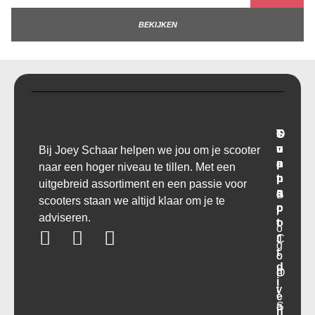
BEKIJKEN
T
O
S
C
r
v
u
o
Bij Joey Schaar helpen we jou om je scooter
a
e
p
n
naar een hoger niveau te tillen. Met een
n
r
p
t
uitgebreid assortiment en een passie voor
s
o
a
B
scooters staan we altijd klaar om je te
p
r
c
l
adviseren.
o
t
t
o
r
C
J
g
t
o
o
d
O
n
e
i
v
t
y
e
e
a
S
n