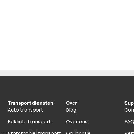
Transport diensten
Sup
Over
Auto transport
Blog
Con
Bakfiets transport
Over ons
FA
Brommobiel transport
Op locatie
Ver