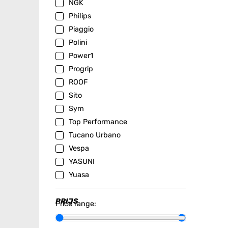
NGK
Philips
Piaggio
Polini
Power1
Progrip
ROOF
Sito
Sym
Top Performance
Tucano Urbano
Vespa
YASUNI
Yuasa
PRIJS
Price range: