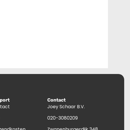
port
Contact
tact
Joey Schaar B.V.
Q
020-3080209
zendkosten
Zwanenburgerdijk 348