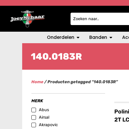
Onderdelen
Banden
Ac
140.0183R
Home
/ Producten getagged “140.0183R”
MERK
Abus
Polin
Airsal
2T L
Akrapovic