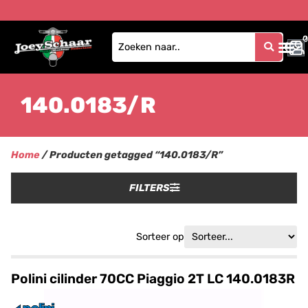
0
0
140.0183/R
Home
/ Producten getagged “140.0183/R”
FILTERS
Sorteer op
Polini cilinder 70CC Piaggio 2T LC 140.0183R