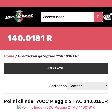
0
140.0181 R
Home
/ Producten getagged “140.0181 R”
FILTERS
Sorteer op
Polini cilinder 70CC Piaggio 2T AC 140.0181R