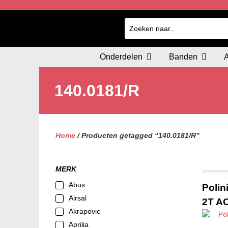
Onderdelen
Banden
140.0181/R
Home
/ Producten getagged “140.0181/R”
MERK
Abus
Polin
Airsal
2T A
Akrapovic
Aprilia