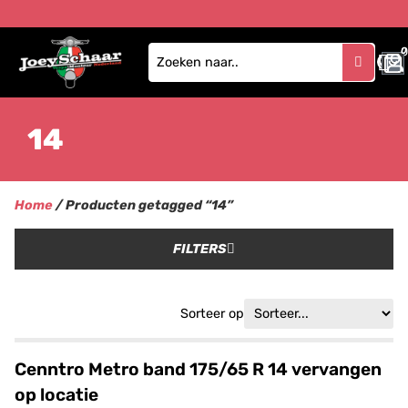
0
14
Home
/ Producten getagged “14”
FILTERS
Sorteer op
Cenntro Metro band 175/65 R 14 vervangen
op locatie