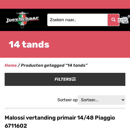
0
0
14 tands
Home
/ Producten getagged “14 tands”
FILTERS
Sorteer op
Malossi vertanding primair 14/48 Piaggio
6711602