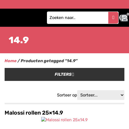
0
14.9
Home
/ Producten getagged “14.9”
FILTERS
Sorteer op
Malossi rollen 25×14.9