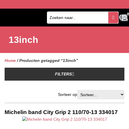
0
0
13inch
Home
/ Producten getagged “13inch”
FILTERS
Sorteer op
Michelin band City Grip 2 110/70-13 334017