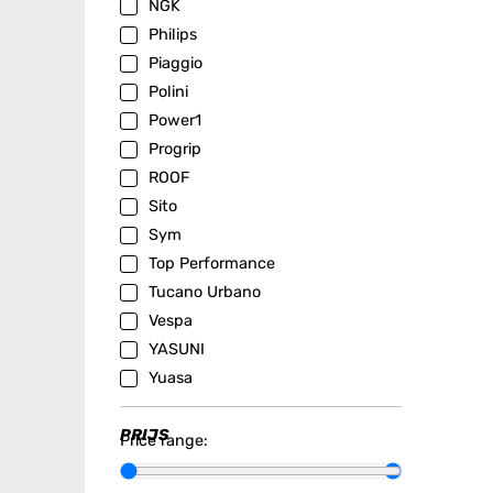
NGK
Philips
Piaggio
Polini
Power1
Progrip
ROOF
Sito
Sym
Top Performance
Tucano Urbano
Vespa
YASUNI
Yuasa
PRIJS
Price range: