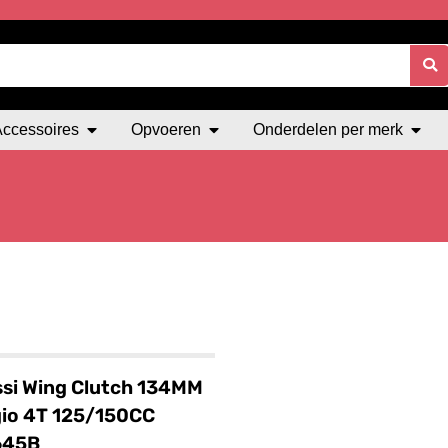
Accessoires
Opvoeren
Onderdelen per merk
si Wing Clutch 134MM
io 4T 125/150CC
645B