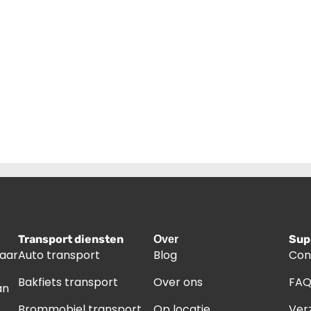
Transport diensten
Sup
Over
naar
Auto transport
Blog
Con
Bakfiets transport
Over ons
FA
an
Brommobiel transport
Op locatie
Ver