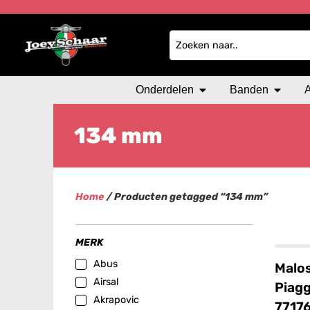
Onderdelen
Banden
134 mm
Home
/ Producten getagged “134 mm”
MERK
Abus
Malos
Airsal
Piagg
Akrapovic
7717