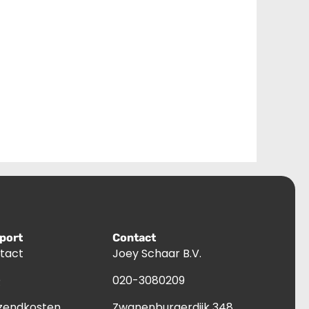
port
Contact
tact
Joey Schaar B.V.
Q
020-3080209
zendkosten
Zwanenburgerdijk 348