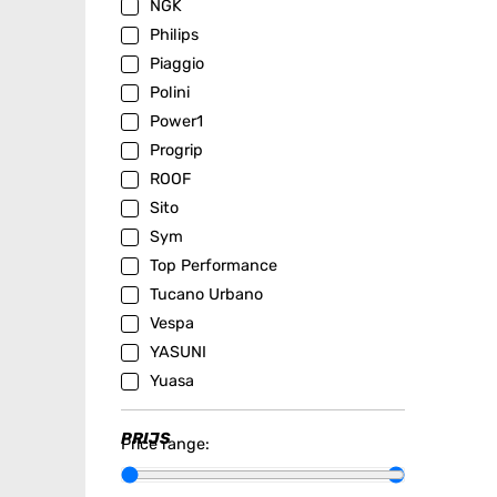
NGK
Philips
Piaggio
Polini
Power1
Progrip
ROOF
Sito
Sym
Top Performance
Tucano Urbano
Vespa
YASUNI
Yuasa
PRIJS
Price range: