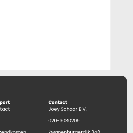
port
Contact
tact
Joey Schaar B.V.
Q
020-3080209
zendkosten
Zwanenburgerdijk 348