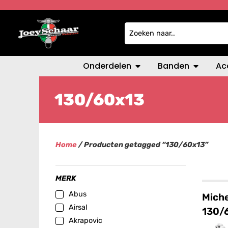
Onderdelen
Banden
Ac
130/60x13
Home
/ Producten getagged “130/60x13”
MERK
Abus
Miche
Airsal
130/
Akrapovic