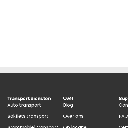
Transport diensten
Sup
Over
Auto transport
Blog
Con
Bakfiets transport
Over ons
FA
Brommobiel transport
Op locatie
Ver