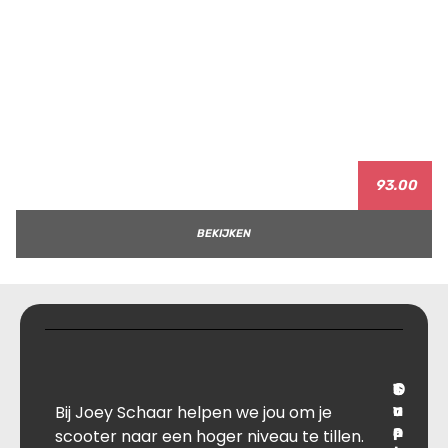
93.00
BEKIJKEN
T
S
C
O
Bij Joey Schaar helpen we jou om je
r
u
o
v
a
p
n
e
scooter naar een hoger niveau te tillen.