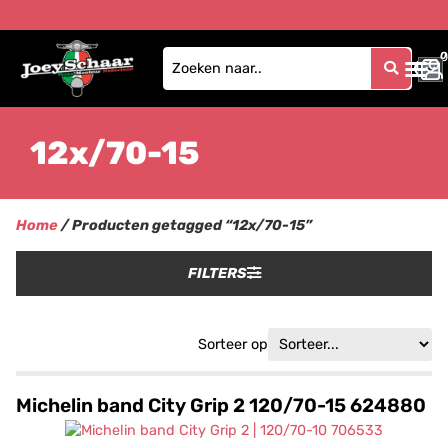
0
0
12x/70-15
Home
/ Producten getagged “12x/70-15”
FILTERS
Sorteer op
Michelin band City Grip 2 120/70-15 624880