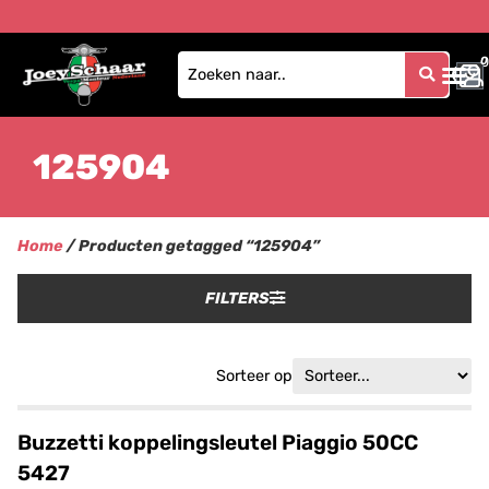
0
0
125904
Home
/ Producten getagged “125904”
FILTERS
Sorteer op
Buzzetti koppelingsleutel Piaggio 50CC
5427