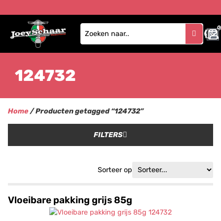
0
124732
Home
/ Producten getagged “124732”
FILTERS
Sorteer op
Vloeibare pakking grijs 85g