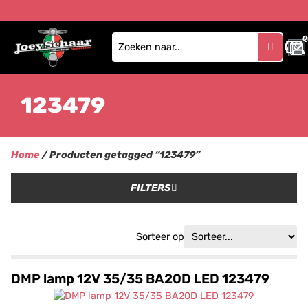
0
123479
Home
/ Producten getagged “123479”
FILTERS
Sorteer op
DMP lamp 12V 35/35 BA20D LED 123479