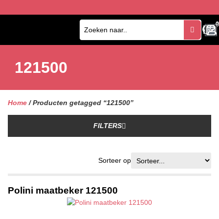
0
0
121500
Home
/ Producten getagged “121500”
FILTERS
Sorteer op
Polini maatbeker 121500