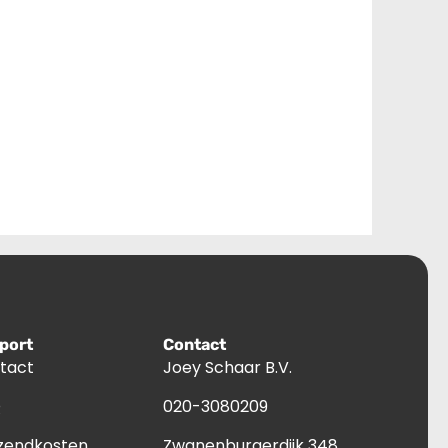
port
Contact
tact
Joey Schaar B.V.
Q
020-3080209
zendkosten
Zwanenburgerdijk 348