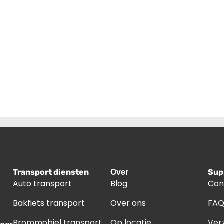
Transport diensten
Sup
Over
Auto transport
Blog
Con
Bakfiets transport
Over ons
FA
Brommobiel transport
Op locatie
Ver