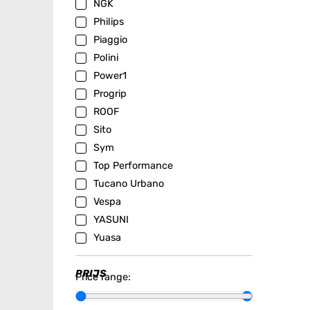
NGK
Philips
Piaggio
Polini
Power1
Progrip
ROOF
Sito
Sym
Top Performance
Tucano Urbano
Vespa
YASUNI
Yuasa
PRIJS
Price range: