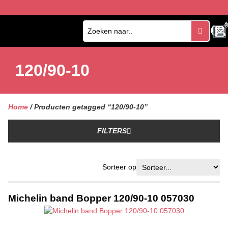
0
0
120/90-10
Home
/ Producten getagged “120/90-10”
FILTERS
Sorteer op
Michelin band Bopper 120/90-10 057030