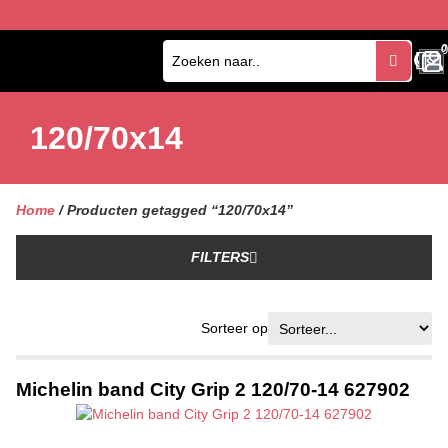
0
0
120/70x14
Home
/ Producten getagged “120/70x14”
FILTERS
Sorteer op
Michelin band City Grip 2 120/70-14 627902