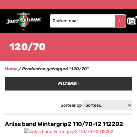
0
120/70
Home
/ Producten getagged “120/70”
FILTERS
Sorteer op
Anlas band Wintergrip2 110/70-12 112202