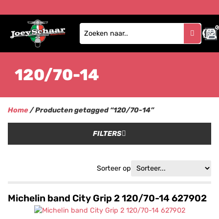
0
120/70-14
Home
/ Producten getagged “120/70-14”
FILTERS
Sorteer op
Michelin band City Grip 2 120/70-14 627902